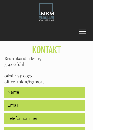
KONTAKT
Brunnkandlallee 19
3542 Gföhl
0676 /
3510976
office-mkm@gmx.at